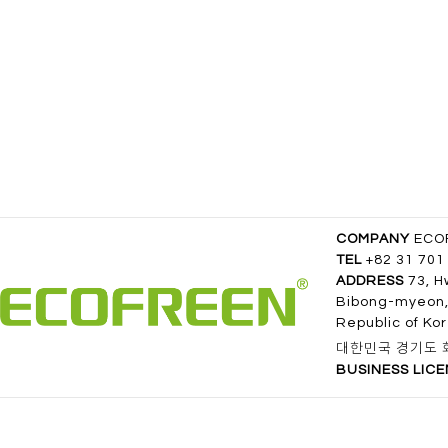
COMPANY
ECOF
TEL
+82 31 701
ADDRESS
73, H
Bibong-myeon,
Republic of Ko
대한민국 경기도 화
BUSINESS LIC