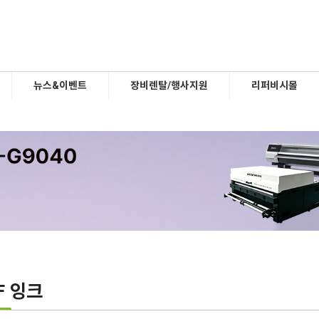
뉴스&이벤트
장비렌탈/행사지원
리퍼비시몰