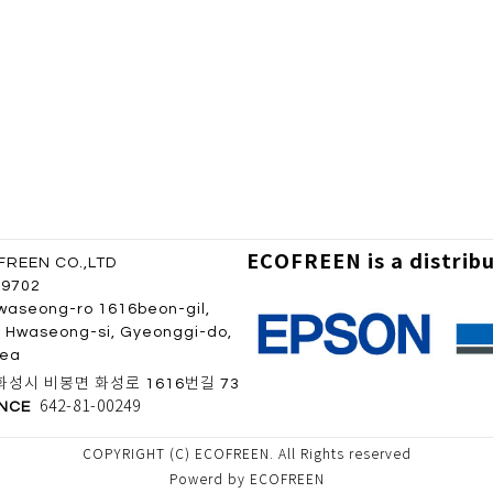
ECOFREEN is a distrib
REEN CO.,LTD
 9702
waseong-ro 1616beon-gil,
 Hwaseong-si, Gyeonggi-do,
rea
성시 비봉면 화성로 1616번길 73
642-81-00249
ENCE
COPYRIGHT (C) ECOFREEN. All Rights reserved
Powerd by ECOFREEN